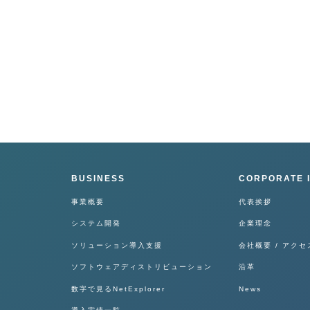
BUSINESS
CORPORATE 
事業概要
代表挨拶
システム開発
企業理念
ソリューション導入支援
会社概要 / アクセ
ソフトウェアディストリビューション
沿革
数字で見るNetExplorer
News