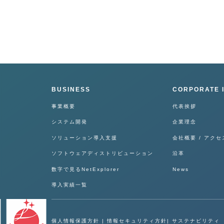
BUSINESS
CORPORATE 
事業概要
代表挨拶
システム開発
企業理念
ソリューション導入支援
会社概要 / アクセ
ソフトウェアディストリビューション
沿革
数字で見るNetExplorer
News
導入実績一覧
個人情報保護方針
|
情報セキュリティ方針
|
サステナビリティ